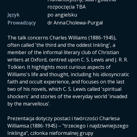
rozpoczęcia TBA
Język
po angielsku
Prowadzący
dr Anna Cholewa-Purgał
The talk concerns Charles Williams (1886-1945),
often called 'the third and the oddest Inkling', a
member of the informal literary club of Christian
writers at Oxford, centred upon C. S. Lewis and J. R. R.
Tolkien. It highlights most curious aspects of
Williams's life and thought, including his idiosyncratic
faith and occult experience, and focuses on the last
two of his novels, which C. S. Lewis called 'spiritual
shockers' and stories of the everyday world 'invaded
by the marvellous'.
Prezentacja dotyczy postaci i twórczości Charlesa
Williamsa (1886-1945) – "trzeciego i najdziwniejszego
Inklinga", członka nieformalnej grupy