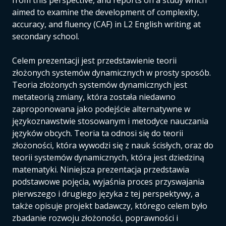
from this perspective, and reports on a study which
aimed to examine the development of complexity,
accuracy, and fluency (CAF) in L2 English writing at
secondary school.
Celem prezentacji jest przedstawienie teorii
złożonych systemów dynamicznych w prosty sposób.
Teoria złożonych systemów dynamicznych jest
metateorią zmiany, która została niedawno
zaproponowana jako podejście alternatywne w
językoznawstwie stosowanym i metodyce nauczania
języków obcych. Teoria ta odnosi się do teorii
złożoności, która wywodzi się z nauk ścisłych, oraz do
teorii systemów dynamicznych, która jest dziedziną
matematyki. Niniejsza prezentacja przedstawia
podstawowe pojęcia, wyjaśnia proces przyswajania
pierwszego i drugiego języka z tej perspektywy, a
także opisuje projekt badawczy, którego celem było
zbadanie rozwoju złożoności, poprawności i