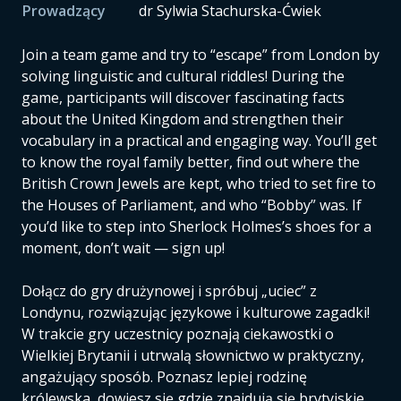
Prowadzący
dr Sylwia Stachurska-Ćwiek
Join a team game and try to “escape” from London by
solving linguistic and cultural riddles! During the
game, participants will discover fascinating facts
about the United Kingdom and strengthen their
vocabulary in a practical and engaging way. You’ll get
to know the royal family better, find out where the
British Crown Jewels are kept, who tried to set fire to
the Houses of Parliament, and who “Bobby” was. If
you’d like to step into Sherlock Holmes’s shoes for a
moment, don’t wait — sign up!
Dołącz do gry drużynowej i spróbuj „uciec” z
Londynu, rozwiązując językowe i kulturowe zagadki!
W trakcie gry uczestnicy poznają ciekawostki o
Wielkiej Brytanii i utrwalą słownictwo w praktyczny,
angażujący sposób. Poznasz lepiej rodzinę
królewska, dowiesz się gdzie znajdują się brytyjskie