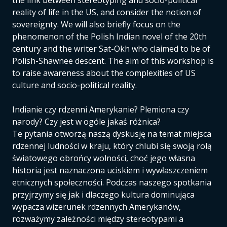
the link between stereotyping and socio-political
reality of life in the US, and consider the notion of
sovereignty. We will also briefly focus on the
phenomenon of the Polish Indian novel of the 20th
century and the writer Sat-Okh who claimed to be of
Polish-Shawnee descent. The aim of this workshop is
to raise awareness about the complexities of US
culture and socio-political reality.
Indianie czy rdzenni Amerykanie? Plemiona czy
narody? Czy jest w ogóle jakaś różnica?
Te pytania otworzą naszą dyskusję na temat miejsca
rdzennej ludności w kraju, który chlubi się swoją rolą
światowego obrońcy wolności, choć jego własna
historia jest naznaczona uciskiem i wywłaszczeniem
etnicznych społeczności. Podczas naszego spotkania
przyjrzymy się jak i dlaczego kultura dominująca
wypacza wizerunek rdzennych Amerykanów,
rozważymy zależności między stereotypami a