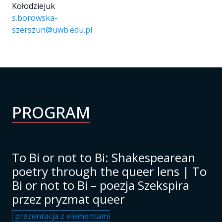
Kołodziejuk
s.borowska-
szerszun@uwb.edu.pl
PROGRAM
To Bi or not to Bi: Shakespearean
poetry through the queer lens | To
Bi or not to Bi – poezja Szekspira
przez pryzmat queer
prezentacja z elementami