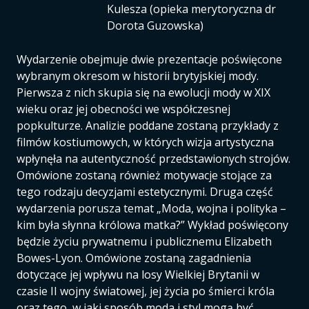
Kulesza (opieka merytoryczna dr
Dorota Guzowska)
Wydarzenie obejmuje dwie prezentacje poświęcone
wybranym okresom w historii brytyjskiej mody.
Pierwsza z nich skupia się na ewolucji mody w XIX
wieku oraz jej obecności we współczesnej
popkulturze. Analizie poddane zostaną przykłady z
filmów kostiumowych, w których wizja artystyczna
wpłynęła na autentyczność przedstawionych strojów.
Omówione zostaną również motywacje stojące za
tego rodzaju decyzjami estetycznymi. Druga część
wydarzenia porusza temat „Moda, wojna i polityka –
kim była słynna królowa matka?” Wykład poświęcony
będzie życiu prywatnemu i publicznemu Elizabeth
Bowes-Lyon. Omówione zostaną zagadnienia
dotyczące jej wpływu na losy Wielkiej Brytanii w
czasie II wojny światowej, jej życia po śmierci króla
oraz tego, w jaki sposób moda i styl mogą być