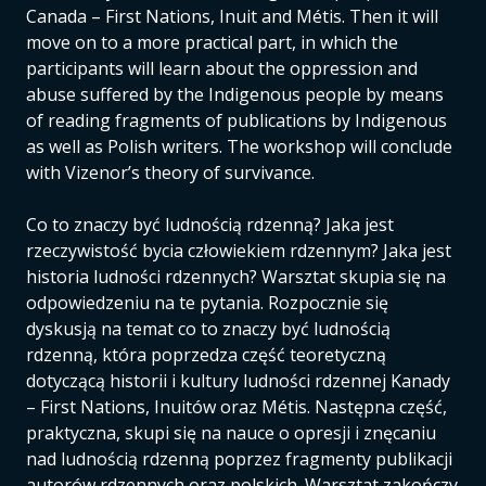
Canada – First Nations, Inuit and Métis. Then it will
move on to a more practical part, in which the
participants will learn about the oppression and
abuse suffered by the Indigenous people by means
of reading fragments of publications by Indigenous
as well as Polish writers. The workshop will conclude
with Vizenor’s theory of survivance.
Co to znaczy być ludnością rdzenną? Jaka jest
rzeczywistość bycia człowiekiem rdzennym? Jaka jest
historia ludności rdzennych? Warsztat skupia się na
odpowiedzeniu na te pytania. Rozpocznie się
dyskusją na temat co to znaczy być ludnością
rdzenną, która poprzedza część teoretyczną
dotyczącą historii i kultury ludności rdzennej Kanady
– First Nations, Inuitów oraz Métis. Następna część,
praktyczna, skupi się na nauce o opresji i znęcaniu
nad ludnością rdzenną poprzez fragmenty publikacji
autorów rdzennych oraz polskich. Warsztat zakończy